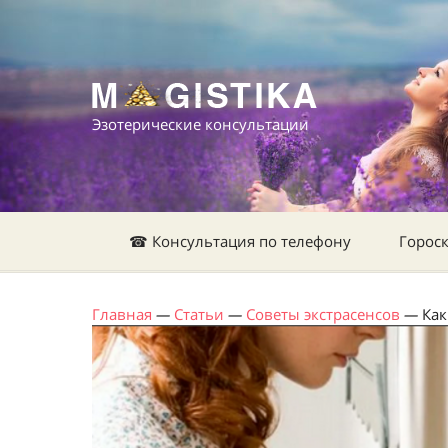
Эзотерические консультации
☎ Консультация по телефону
Горос
Главная
—
Статьи
—
Советы экстрасенсов
—
Как