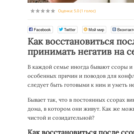
Оценка:
5.0
(
1
голос)
Facebook
Twitter
Мой мир
Вконтакт
Как восстановиться пос
принимать негатив на с
В каждой семье иногда бывают ссоры и 
особенных причин и поводов для конфли
следует быть готовыми к ним и уметь не
Бывает так, что в постоянных ссорах ви
дома, в котором они живут. Как же мож
чистой и созидательной?
Как восстановиться после сс