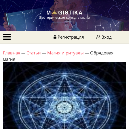
Эзотерические консультации
Регистрация
Вход
Главная
—
Статьи
—
Магия и ритуалы
—
Обрядовая
магия