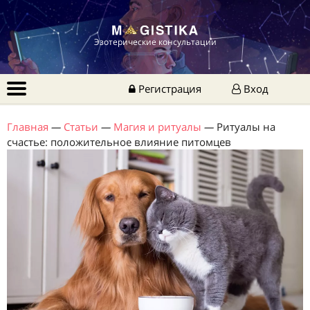
Эзотерические консультации
Регистрация
Вход
Главная
—
Статьи
—
Магия и ритуалы
—
Ритуалы на
счастье: положительное влияние питомцев