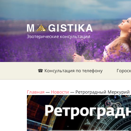
Эзотерические консультации
☎ Консультация по телефону
Горос
Главная
—
Новости
—
Ретроградный Меркурий 