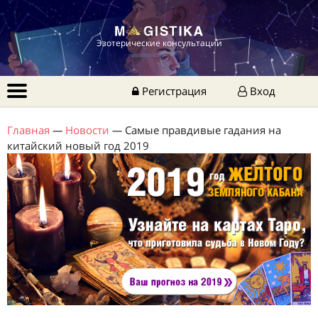
Эзотерические консультации
Регистрация
Вход
Главная
—
Новости
—
Самые правдивые гадания на
китайский новый год 2019