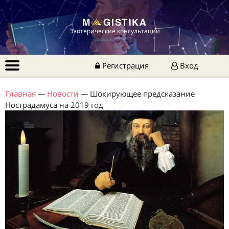
Эзотерические консультации
Регистрация
Вход
Главная
—
Новости
—
Шокирующее предсказание
Нострадамуса на 2019 год