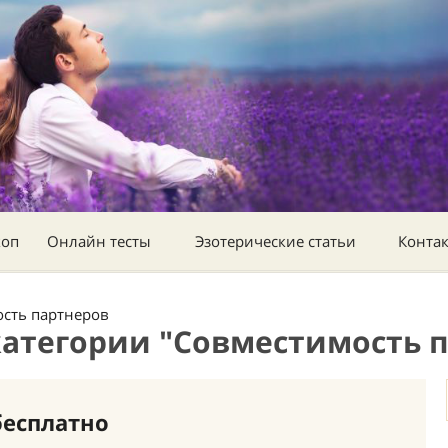
коп
Онлайн тесты
Эзотерические статьи
Конта
сть партнеров
категории "Совместимость п
бесплатно