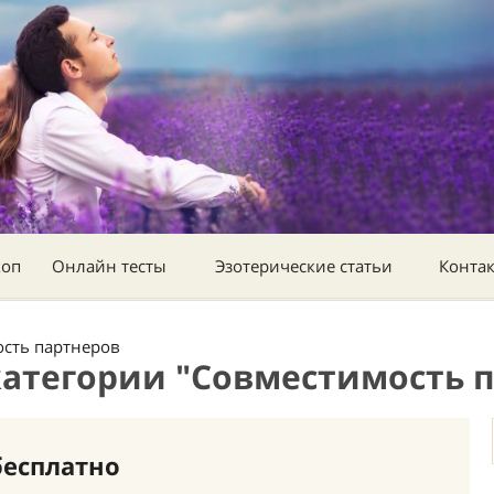
коп
Онлайн тесты
Эзотерические статьи
Конта
сть партнеров
категории "Совместимость п
бесплатно