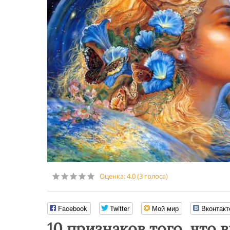
Оценка:
4.0
(
3
голоса)
Facebook
Twitter
Мой мир
Вконтакт
10 признаков того, что