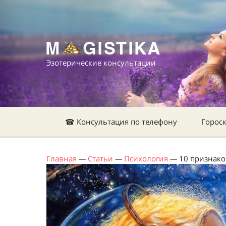
Эзотерические консультации
☎ Консультация по телефону
Горос
Главная
—
Статьи
—
Психология
—
10 признако