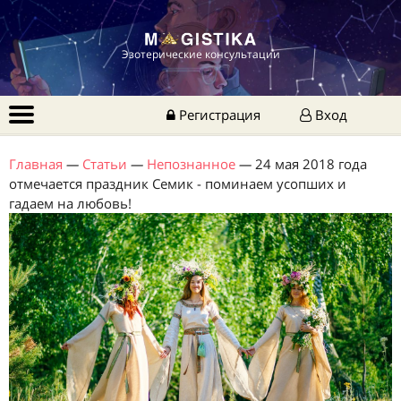
Эзотерические консультации
Регистрация
Вход
Главная
—
Статьи
—
Непознанное
—
24 мая 2018 года
отмечается праздник Семик - поминаем усопших и
гадаем на любовь!