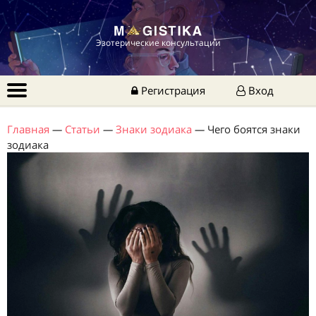
Эзотерические консультации
Регистрация
Вход
Главная
—
Статьи
—
Знаки зодиака
—
Чего боятся знаки
зодиака