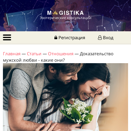
Эзотерические консультации
Регистрация
Вход
Главная
—
Статьи
—
Отношения
—
Доказательство
мужской любви - какие они?