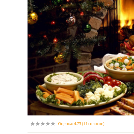
Оценка:
4.73
(
11
голосов)