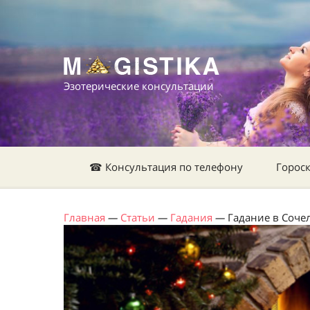
Эзотерические консультации
☎ Консультация по телефону
Горос
Главная
—
Статьи
—
Гадания
—
Гадание в Соче