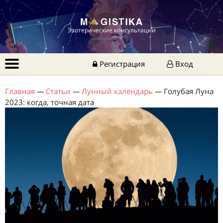
Эзотерические консультации
Регистрация
Вход
Главная
—
Статьи
—
Лунный календарь
—
Голубая Луна
2023: когда, точная дата