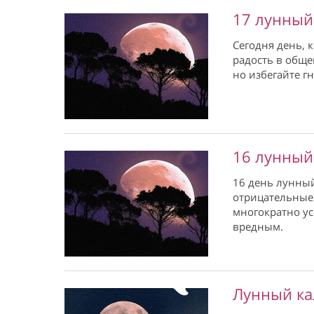
17 лунный
Сегодня день, 
радость в обще
но избегайте гн
16 лунный
16 день лунный
отрицательные 
многократно ус
вредным.
Лунный ка