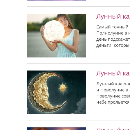
Лунный ка
Самый точный 
Полнолуние в н
день подскажет
деньги, которы
Лунный ка
Лунный календа
и Новолуние в 
Новолуние совп
небе прольетс
Лунный ка