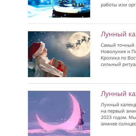
работы или орг
Лунный ка
Самый точный Л
Новолуние и По
Кролика по Вос
сильный ритуал
Лунный ка
Лунный календа
на первый зимн
2023 годом. Мы
зимнее солнце