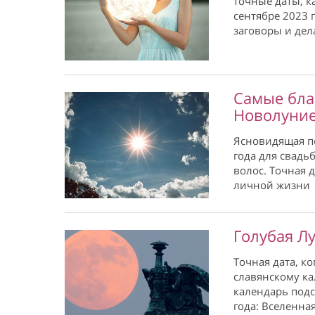
точные даты, к
сентябре 2023 
заговоры и дел
Самые бла
Новолуни
Ясновидящая по
года для свадь
волос. Точная д
личной жизни
Голубая Лу
Точная дата, к
славянскому к
календарь подс
года: Вселенна