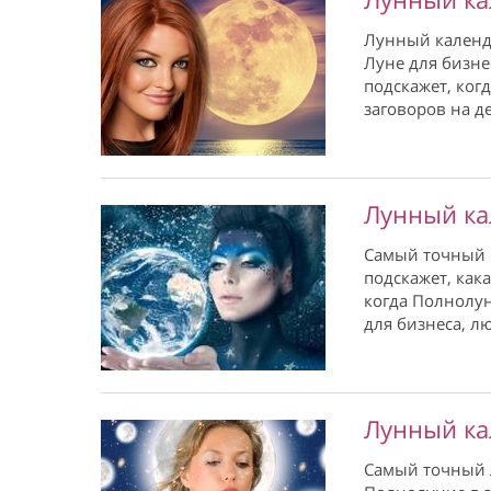
Лунный календа
Луне для бизне
подскажет, ког
заговоров на д
Лунный ка
Самый точный п
подскажет, как
когда Полнолун
для бизнеса, л
Лунный ка
Самый точный Л