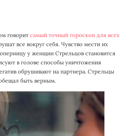
том говорит
самый точный гороскоп для всех
крушат все вокруг себя. Чувство мести их
 соперницу у женщин Стрельцов становится
исуют в голове способы уничтожения
негатив обрушивают на партнера. Стрельцы
 обещал быть верным.