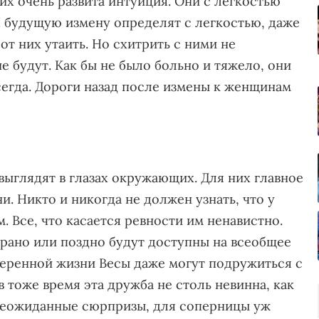
х очень развита интуиция. Они с легкостью
И будущую измену определят с легкостью, даже
 от них утаить. Но схитрить с ними не
е будут. Как бы не было больно и тяжело, они
егда. Дороги назад после измены к женщинам
 выглядят в глазах окружающих. Для них главное
и. Никто и никогда не должен узнать, что у
. Все, что касается ревности им ненавистно.
 рано или поздно будут доступны на всеобщее
меренной жизни Весы даже могут подружиться с
в тоже время эта дружба не столь невинна, как
 неожиданные сюрпризы, для соперницы уж