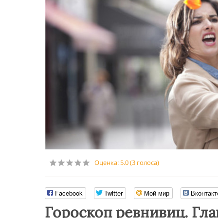
Оценка:
5.0
(
3
голоса)
Facebook
Twitter
Мой мир
Вконтакт
Гороскоп ревнивиц. Гла