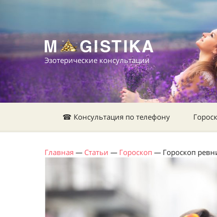
Эзотерические консультации
☎ Консультация по телефону
Горос
Главная
—
Статьи
—
Гороскоп
—
Гороскоп ревни