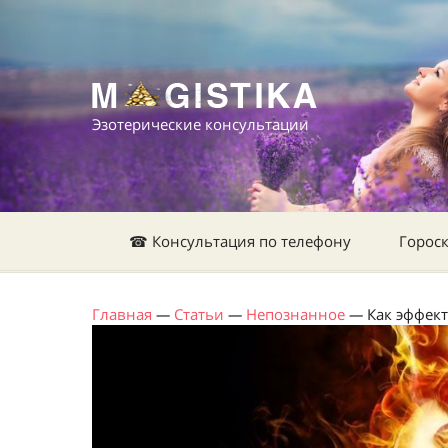
Эзотерические консультации
☎ Консультация по телефону
Горос
Главная
—
Статьи
—
Непознанное
—
Как эффек