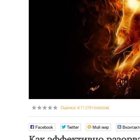
Оценка:
4.11
(
19
голосов)
Facebook
Twitter
Мой мир
Вконтакт
Как эффективно разорва