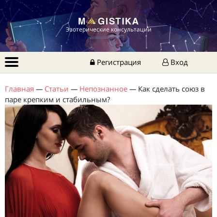
Эзотерические консультации
Регистрация
Вход
Главная
—
Статьи
—
Непознанное
—
Как сделать союз в
паре крепким и стабильным?