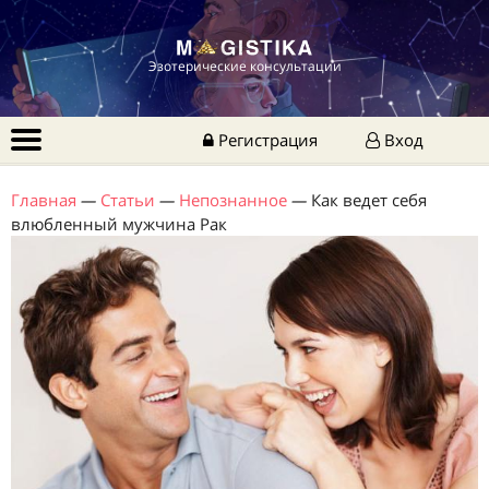
Эзотерические консультации
Регистрация
Вход
Главная
—
Статьи
—
Непознанное
—
Как ведет себя
влюбленный мужчина Рак