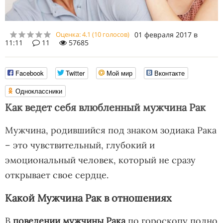
Оценка:
4.1
(
10
голосов)
01 февраля 2017 в
11:11
11
57685
Facebook
Twitter
Мой мир
Вконтакте
Одноклассники
Как ведет себя влюбленный мужчина Рак
Мужчина, родившийся под знаком зодиака Рака
– это чувствительный, глубокий и
эмоциональный человек, который не сразу
открывает свое сердце.
Какой Мужчина Рак в отношениях
В
поведении мужчины Рака
по гороскопу полно