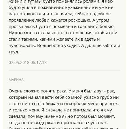
жизни и тут мы будто поменялись ролями, я как-
будто ушла в пожизненное ухаживание и уже не
важно какова я и что значила, сейчас подобное
проявление любви кажется роскошью. А утром
просыпаюсь будто с похмелья и головной болью.
Нужно много вкладывать в отношения, чтобы они
стали такими, какими желаете их видеть и
чувствовать. Волшебство уходит. А дальше забота и
труд.
07.05.2018 06:17:18
МАРИНА
Очень сложно понять рака. У меня был друг - рак,
который начал вести себя со мной ужасно грубо ни
с того ни с сего, обижал и оскорблял меня при всех,
и только меня. Я сначала не понимала что я ему
сделала, почему именно я? но потом был момент,
когда он не выдержал и признался в чувствах.
Сказал что любит много лет и что сейчас наконец у