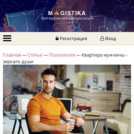
Эзотерические консультации
Регистрация
Вход
Главная
—
Статьи
—
Психология
—
Квартира мужчины -
зеркало души