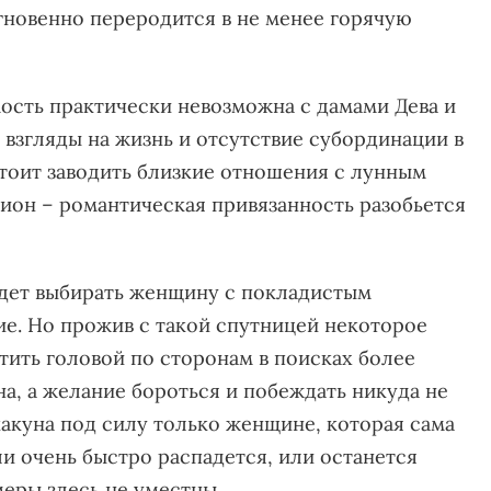
мгновенно переродится в не менее горячую
ость практически невозможна с дамами Дева и
 взгляды на жизнь и отсутствие субординации в
тоит заводить близкие отношения с лунным
ион – романтическая привязанность разобьется
удет выбирать женщину с покладистым
ие. Но прожив с такой спутницей некоторое
тить головой по сторонам в поисках более
на, а желание бороться и побеждать никуда не
какуна под силу только женщине, которая сама
ли очень быстро распадется, или останется
меры здесь не уместны.