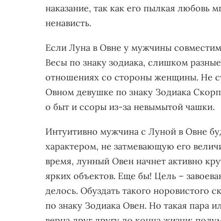
наказание, так как его пылкая любовь 
ненависть.
Если Луна в Овне у мужчины совместим
Весы по знаку зодиака, слишком разные
отношениях со стороны женщины. Не с
Овном девушке по знаку Зодиака Скорп
о быт и ссоры из-за невымытой чашки.
Интуитивно мужчина с Луной в Овне б
характером, не затмевающую его велич
время, лунный Овен начнет активно кру
ярких объектов. Еще бы! Цель – завоева
делось. Обуздать такого норовистого с
по знаку Зодиака Овен. Но такая пара и
верна друг другу до конца жизни: полу