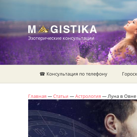
Эзотерические консультации
☎ Консультация по телефону
Горос
Главная
—
Статьи
—
Астрология
—
Луна в Овне