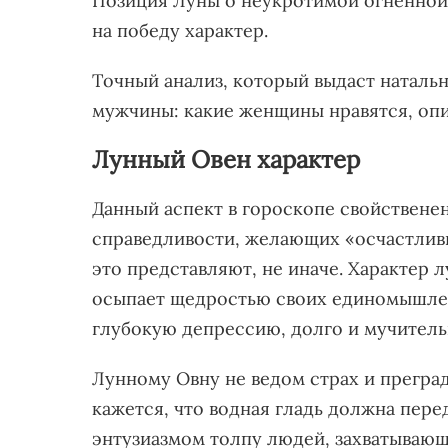
Позиция Луны о неукротимой огненной 
на победу характер.
Точный анализ, который выдаст натальн
мужчины: какие женщины нравятся, опиш
Лунный Овен характер
Данный аспект в гороскопе свойствене
справедливости, желающих «осчастливит
это представляют, не иначе. Характер 
осыпает щедростью своих единомышленн
глубокую депрессию, долго и мучител
Лунному Овну не ведом страх и преград
кажется, что водная гладь должна пере
энтузиазмом толпу людей, захватывающе