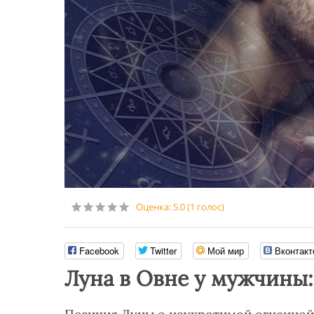
Оценка:
5.0
(
1
голос)
Facebook
Twitter
Мой мир
Вконтакт
Луна в Овне у мужчины