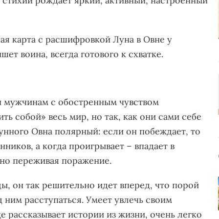
стихии рождает яркий, активный, настроенный
ая карта с расшифровкой Луна в Овне у
ет воина, всегда готового к схватке.
н мужчинам с обостренным чувством
ь собой» весь мир, но так, как они сами себе
лунного Овна полярный: если он побеждает, то
иков, а когда проигрывает – впадает в
ьно переживая поражение.
ы, он так решительно идет вперед, что порой
д ним расступаться. Умеет увлечь своим
 рассказывает истории из жизни, очень легко