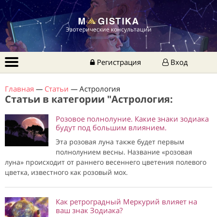
Эзотерические консультации
Регистрация
Вход
Главная
—
Статьи
—
Астрология
Статьи в категории "Астрология:
Розовое полнолуние. Какие знаки зодиака
будут под большим влиянием.
Эта розовая луна также будет первым
полнолунием весны. Название «розовая
луна» происходит от раннего весеннего цветения полевого
цветка, известного как розовый мох.
Как ретроградный Меркурий влияет на
ваш знак Зодиака?