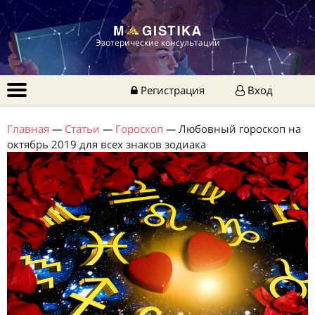
Эзотерические консультации
Регистрация
Вход
Главная
—
Статьи
—
Гороскоп
—
Любовный гороскоп на
октябрь 2019 для всех знаков зодиака