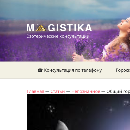
Эзотерические консультации
☎ Консультация по телефону
Горос
Главная
—
Статьи
—
Непознанное
—
Общий гор