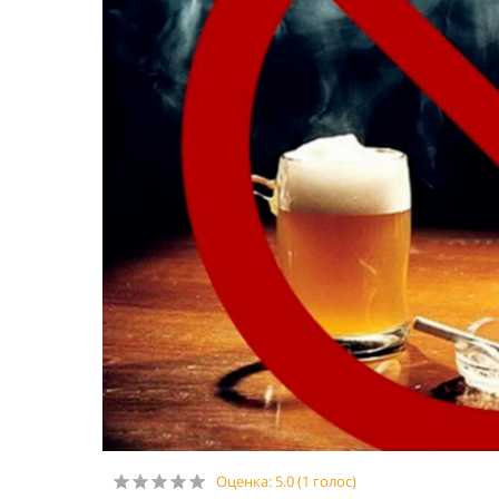
Оценка:
5.0
(
1
голос)