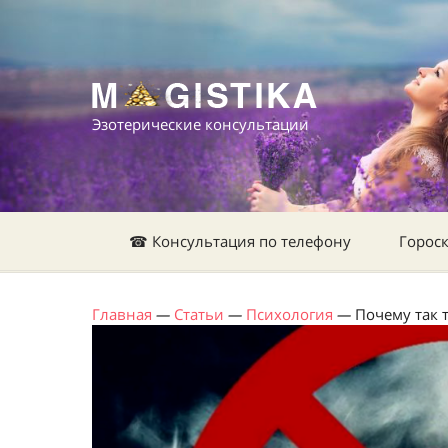
Эзотерические консультации
☎ Консультация по телефону
Горос
Главная
—
Статьи
—
Психология
—
Почему так 