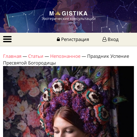
Эзотерические консультации
Регистрация
Вход
Главная
—
Статьи
—
Непознанное
—
Праздник Успение
Пресвятой Богородицы