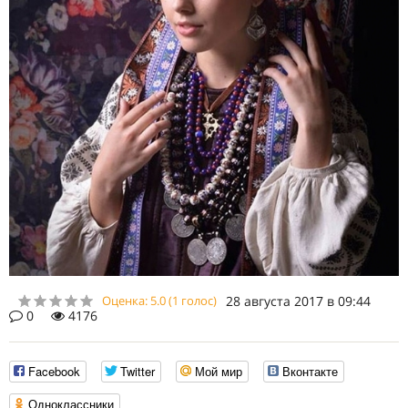
Оценка:
5.0
(
1
голос)
28 августа 2017 в 09:44
0
4176
Facebook
Twitter
Мой мир
Вконтакте
Одноклассники