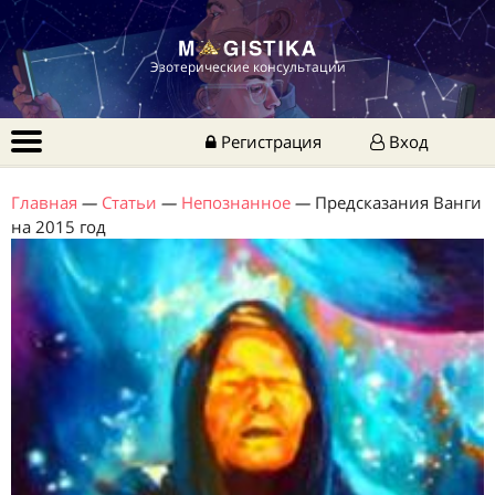
Эзотерические консультации
Регистрация
Вход
Главная
—
Статьи
—
Непознанное
—
Предсказания Ванги
на 2015 год