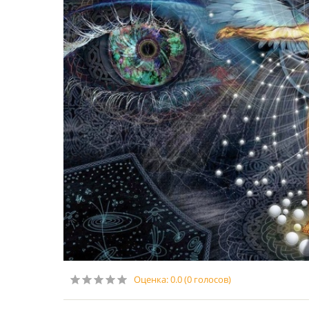
Оценка:
0.0
(
0
голосов)