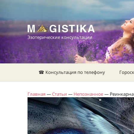
Эзотерические консультации
☎ Консультация по телефону
Горос
Главная
—
Статьи
—
Непознанное
—
Реинкарна