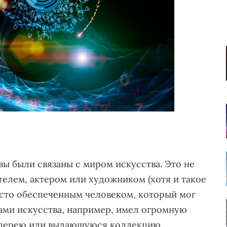
ы были связаны с миром искусства. Это не
телем, актером или художником (хотя и такое
осто обеспеченным человеком, который мог
ами искусства, например, имел огромную
алерею или выдающуюся коллекцию