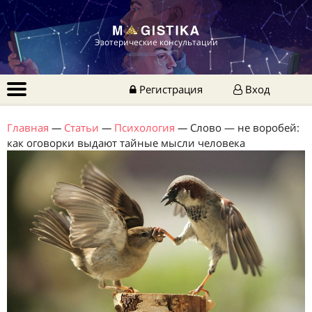
Эзотерические консультации
Регистрация
Вход
Главная
—
Статьи
—
Психология
—
Слово — не воробей:
как оговорки выдают тайные мысли человека