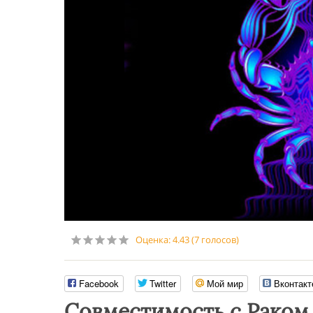
Оценка:
4.43
(
7
голосов)
Facebook
Twitter
Мой мир
Вконтакт
Совместимость с Раком