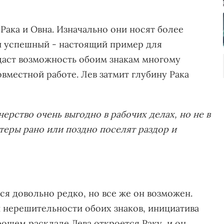
Рака и Овна. Изначально они носят более
и успешный - настоящий пример для
 даст возможность обоим знакам многому
совместной работе. Лев затмит глубину Рака
ерство очень выгодно в рабочих делах, но не в
теры рано или поздно поселят раздор и
ся довольно редко, но все же он возможен.
 нерешительности обоих знаков, инициатива
рошем раскладе Дева откроется Раку, и он