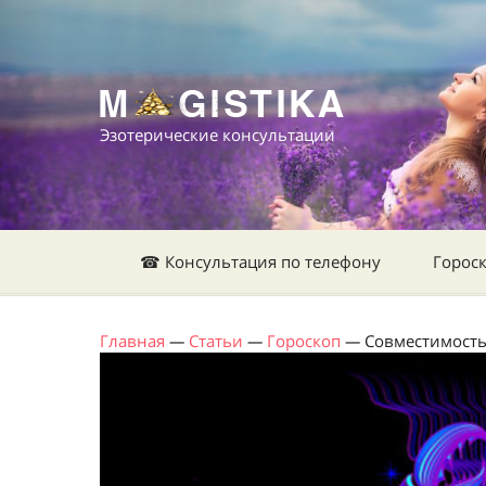
Эзотерические консультации
☎ Консультация по телефону
Горос
Главная
—
Статьи
—
Гороскоп
—
Совместимость