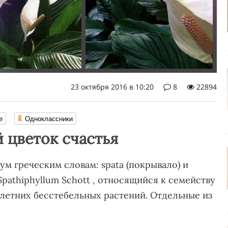
23 октября 2016 в 10:20
8
22894
е
Одноклассники
 цветок счастья
м греческим словам: spata (покрывало) и
 Spathiphyllum Schott , относящийся к семейству
олетних бесстебельных растений. Отдельные из