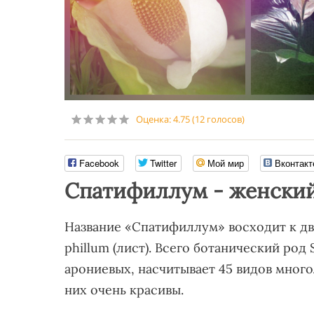
Оценка:
4.75
(
12
голосов)
Facebook
Twitter
Мой мир
Вконтакт
Спатифиллум - женский
Название «Спатифиллум» восходит к дву
phillum (лист). Всего ботанический род
арониевых, насчитывает 45 видов мног
них очень красивы.