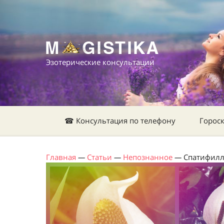
Эзотерические консультации
☎ Консультация по телефону
Горос
Главная
—
Статьи
—
Непознанное
—
Спатифиллу