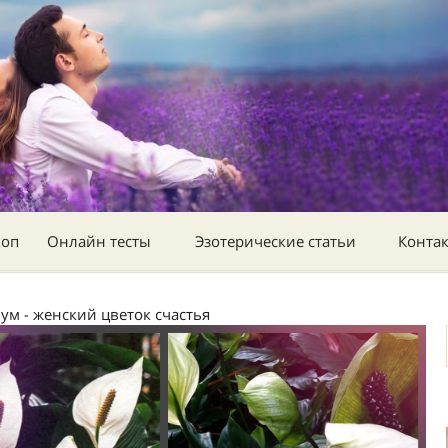
коп
Онлайн тесты
Эзотерические статьи
Конта
м - женский цветок счастья