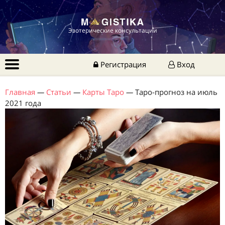
Эзотерические консультации
Регистрация
Вход
Главная
—
Статьи
—
Карты Таро
—
Таро-прогноз на июль
2021 года