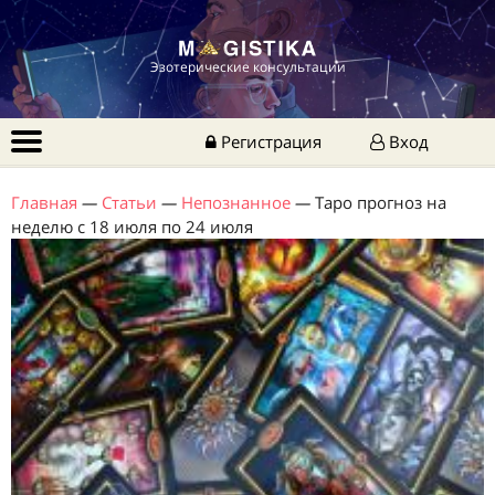
Эзотерические консультации
Регистрация
Вход
Главная
—
Статьи
—
Непознанное
—
Таро прогноз на
неделю с 18 июля по 24 июля