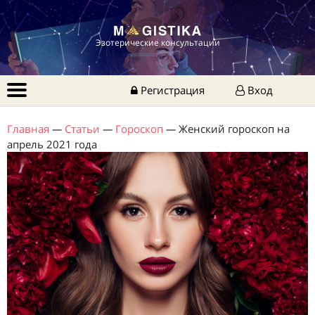
Эзотерические консультации
Регистрация
Вход
Главная
—
Статьи
—
Гороскоп
—
Женский гороскоп на
апрель 2021 года