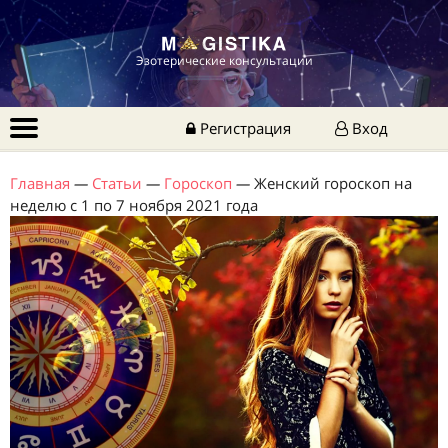
Эзотерические консультации
Регистрация
Вход
Главная
—
Статьи
—
Гороскоп
—
Женский гороскоп на
неделю с 1 по 7 ноября 2021 года