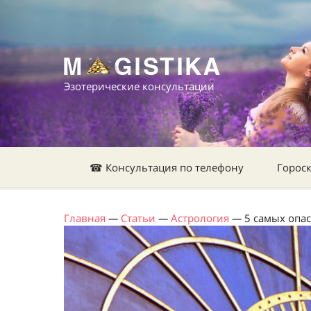
Эзотерические консультации
☎ Консультация по телефону
Горос
Главная
—
Статьи
—
Астрология
—
5 самых опас