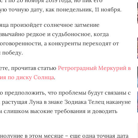
1 по 20 ноября 2019 года, но пик его
ую точную дату, как понедельник, 11 ноября.
яца произойдет солнечное затмение
вычайно редкое и судьбоносное, когда
оговоренности, а конкуренты переходят от
 победу.
те, прочитав статью
Ретроградный Меркурий в
ия по диску Солнца
.
 предположить, что проблемы будут связаны с
 растущая Луна в знаке Зодиака Телец накануне
м слишком высокие требования и доводить
лнолуние в этом месяце – еще одна точная дата