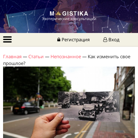
Эзотерические консультации
Регистрация
Вход
Главная
—
Статьи
—
Непознанное
—
Как изменить свое
прошлое?