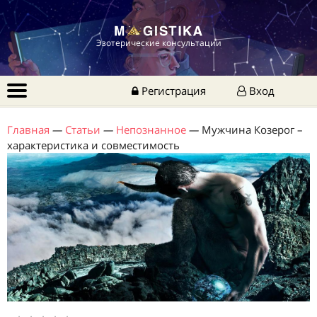
Эзотерические консультации
Регистрация
Вход
Главная
—
Статьи
—
Непознанное
—
Мужчина Козерог –
характеристика и совместимость