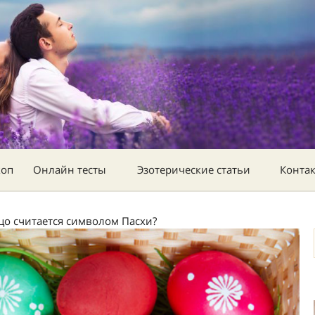
коп
Онлайн тесты
Эзотерические статьи
Конта
цо считается символом Пасхи?