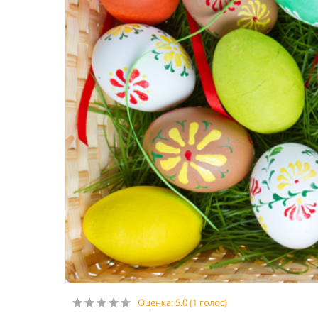
Оценка:
5.0
(
1
голос)