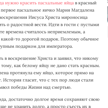
да нужно красить пасхальные яйца
в красный
е первое пасхальное яичко Мария Магдалена
 воскрешения Иисуса Христа мироносица
ь о радостной вести. Идти в гости с пустыми
в те времена считалось неприемлемым, а
 какой-то дорогой подарок. Поэтому обычное
тупным подарком для императора.
ь в воскрешение Христа и заявил, что никому
 тому, как белому яйцу не дано стать красным.
лена протянула ему яйцо, которое прямо на
. История гласит, что с тех пор люди стали
имвол победы Жизни над смертью.
 вода, достаточно долгое время сохраняют свою
ше не хранить долго, а просто съесть их в