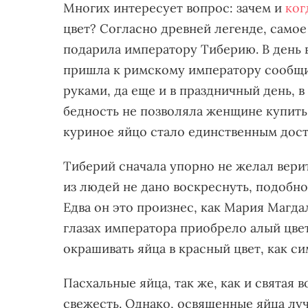
Многих интересует вопрос: зачем и
ког
цвет? Согласно древней легенде, само
подарила императору Тиберию. В день
пришла к римскому императору сообщит
руками, да еще и в праздничный день, 
бедность не позволяла женщине купить
куриное яйцо стало единственным дос
Тиберий сначала упорно не желал верит
из людей не дано воскреснуть, подобно
Едва он это произнес, как Мария Магда
глазах императора приобрело алый цвет
окрашивать яйца в красный цвет, как с
Пасхальные яйца, так же, как и святая
свежесть. Однако, освященные яйца луч