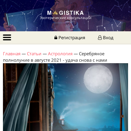
Эзотерические консультации
Регистрация
Вход
Главная
—
Статьи
—
Астрология
—
Серебряное
полнолуние в августе 2021 - удача снова с нами