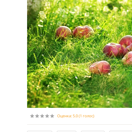
Оценка:
5.0
(
1
голос)