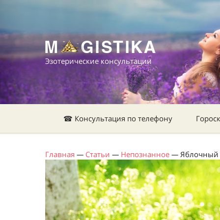
Эзотерические консультации
☎ Консультация по телефону
Горос
Главная
—
Статьи
—
Непознанное
—
Яблочный С