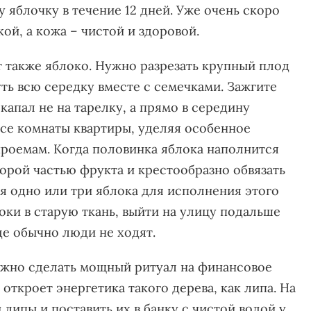
у яблочку в течение 12 дней. Уже очень скоро
кой, а кожа – чистой и здоровой.
т также яблоко. Нужно разрезать крупный плод
уть всю середку вместе с семечками. Зажгите
 капал не на тарелку, а прямо в середину
все комнаты квартиры, уделяя особенное
проемам. Когда половинка яблока наполнится
орой частью фрукта и крестообразно обвязать
я одно или три яблока для исполнения этого
локи в старую ткань, выйти на улицу подальше
где обычно люди не ходят.
жно сделать мощный ритуал на финансовое
откроет энергетика такого дерева, как липа. На
липы и поставить их в банку с чистой водой у