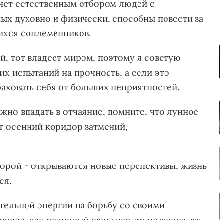
анет естественным отбором людей с
ых духовно и физически, способны повести за
шихся соплеменников.
й, тот владеет миром, поэтому я советую
их испытаний на прочность, а если это
раховать себя от больших неприятностей.
ужно впадать в отчаяние, помните, что лунное
ет осенний коридор затмений,
оторой - открываются новые перспективы, жизнь
ся.
тельной энергии на борьбу со своими
ящее, как отличный шанс что-то получить от