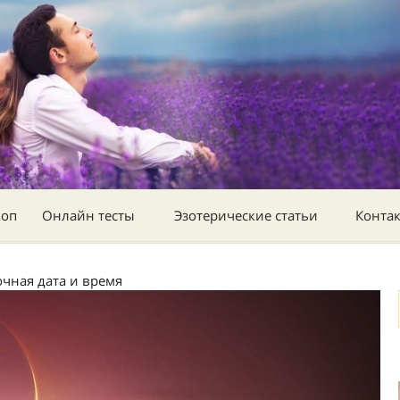
коп
Онлайн тесты
Эзотерические статьи
Конта
очная дата и время