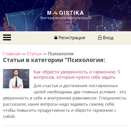
Эзотерические консультации
Регистрация
Вход
Главная
—
Статьи
—
Психология
Статьи в категории "Психология:
Как обрести уверенность и гармонию: 5
вопросов, которые нужно себе задать
Для счастья и достижения поставленных
целей необходимы два главных условия - это
уверенность в себе и внутреннее равновесие. Специалисты
рассказали, какие вопросы надо задавать самому себе,
чтобы повысить продуктивность и обрести гармонию с
собой.